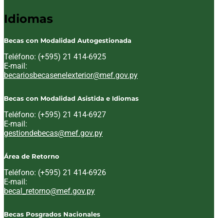
Idiomas
Becas con Modalidad Autogestionada
Teléfono: (+595) 21 414-6925
E-mail:
Email:
becariosbecasenelexterior@mef.gov.py
Becas con Modalidad Asistida e Idiomas
Teléfono: (+595) 21 414-6927
E-mail:
Email:
gestiondebecas@mef.gov.py
Área de Retorno
Teléfono: (+595) 21 414-6926
E-mail:
Email:
becal_retorno@mef.gov.py
Becas Posgrados Nacionales