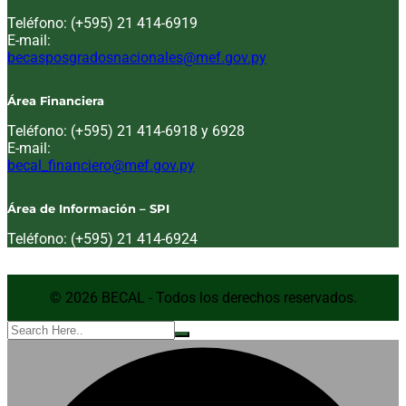
Teléfono: (+595) 21 414-6919
E-mail:
Email:
becasposgradosnacionales@mef.gov.py
Área Financiera
Teléfono: (+595) 21 414-6918 y 6928
E-mail:
Email:
becal_financiero@mef.gov.py
Área de Información – SPI
Teléfono: (+595) 21 414-6924
© 2026 BECAL - Todos los derechos reservados.