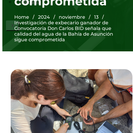
comprometida
Tutoriales
Home
/
2024
/
noviembre
/
13
/
Investigación de exbecario ganador de
X
Convocatoria Don Carlos BID señala que
calidad del agua de la Bahía de Asunción
sigue comprometida