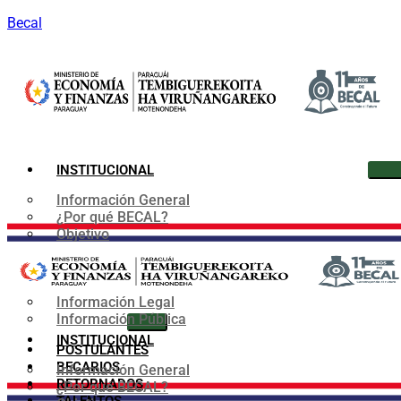
Becal
INSTITUCIONAL
Información General
¿Por qué BECAL?
Objetivo
Organigrama
Convenios
Marco Normativo
Información Legal
Información Pública
INSTITUCIONAL
POSTULANTES
BECARIOS
Información General
RETORNADOS
¿Por qué BECAL?