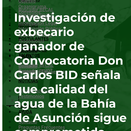
TALENTOS
Objetivo
Organigrama
Buscador BECAL
Convenios
Investigación de
Buscador PIVOT
Marco Normativo
Información Legal
NOTICIAS
exbecario
Información Pública
Últimas noticias
POSTULANTES
Testimonios
ganador de
BECARIOS
RETORNADOS
ARCHIVO
TALENTOS
Convocatoria Don
AYUDA
Buscador BECAL
Contacto
Carlos BID señala
Buscador PIVOT
Preguntas Frecuentes
Tutoriales
NOTICIAS
que calidad del
Últimas noticias
Testimonios
agua de la Bahía
X
ARCHIVO
AYUDA
de Asunción sigue
Contacto
Preguntas Frecuentes