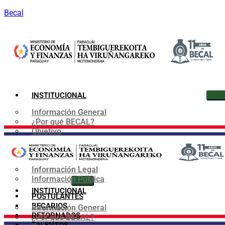
Becal
INSTITUCIONAL
Información General
¿Por qué BECAL?
Objetivo
Organigrama
Convenios
Marco Normativo
Información Legal
Información Pública
INSTITUCIONAL
POSTULANTES
BECARIOS
Información General
RETORNADOS
¿Por qué BECAL?