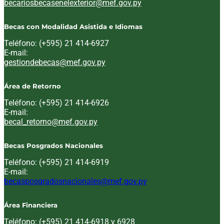
Email:
becariosbecasenelexterior@mef.gov.py
Becas con Modalidad Asistida e Idiomas
Teléfono: (+595) 21 414-6927
E-mail:
Email:
gestiondebecas@mef.gov.py
Área de Retorno
Teléfono: (+595) 21 414-6926
E-mail:
Email:
becal_retorno@mef.gov.py
Becas Posgrados Nacionales
Teléfono: (+595) 21 414-6919
E-mail:
Email:
becasposgradosnacionales@mef.gov.py
Área Financiera
Teléfono: (+595) 21 414-6918 y 6928