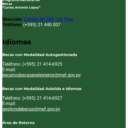
Programa Nacional de
Becas
“Carlos Antonio López”
Dirección:
Estrella Nº 345, 1er. Piso
Teléfono:
(+595) 21 440 007
Idiomas
Becas con Modalidad Autogestionada
Teléfono: (+595) 21 414-6925
E-mail:
Email:
becariosbecasenelexterior@mef.gov.py
Becas con Modalidad Asistida e Idiomas
Teléfono: (+595) 21 414-6927
E-mail:
Email:
gestiondebecas@mef.gov.py
Área de Retorno