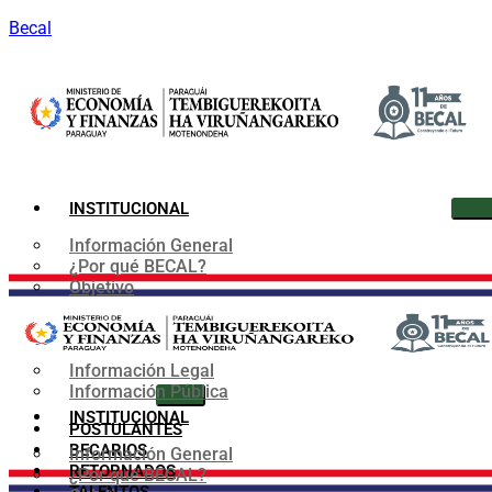
Becal
INSTITUCIONAL
Información General
¿Por qué BECAL?
Objetivo
Organigrama
Convenios
Marco Normativo
Información Legal
Información Pública
INSTITUCIONAL
POSTULANTES
BECARIOS
Información General
RETORNADOS
¿Por qué BECAL?