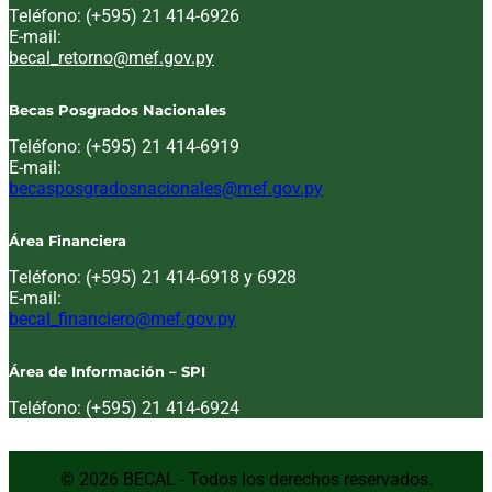
Teléfono: (+595) 21 414-6926
E-mail:
Email:
becal_retorno@mef.gov.py
Becas Posgrados Nacionales
Teléfono: (+595) 21 414-6919
E-mail:
Email:
becasposgradosnacionales@mef.gov.py
Área Financiera
Teléfono: (+595) 21 414-6918 y 6928
E-mail:
Email:
becal_financiero@mef.gov.py
Área de Información – SPI
Teléfono: (+595) 21 414-6924
© 2026 BECAL - Todos los derechos reservados.