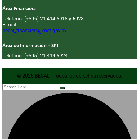
Área Financiera
Teléfono: (+595) 21 414-6918 y 6928
E-mail:
Email:
becal_financiero@mef.gov.py
Área de Información – SPI
Teléfono: (+595) 21 414-6924
© 2026 BECAL - Todos los derechos reservados.