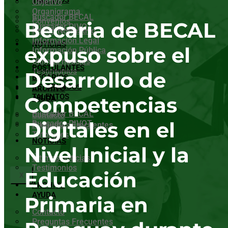
TALENTOS
Objetivo
Organigrama
Buscador BECAL
Convenios
Becaria de BECAL
Buscador PIVOT
Marco Normativo
Información Legal
NOTICIAS
expuso sobre el
Información Pública
Últimas noticias
POSTULANTES
Testimonios
Desarrollo de
BECARIOS
RETORNADOS
ARCHIVO
TALENTOS
Competencias
AYUDA
Buscador BECAL
Contacto
Digitales en el
Buscador PIVOT
Preguntas Frecuentes
Tutoriales
NOTICIAS
Nivel Inicial y la
Últimas noticias
Testimonios
Educación
X
ARCHIVO
AYUDA
Primaria en
Contacto
Preguntas Frecuentes