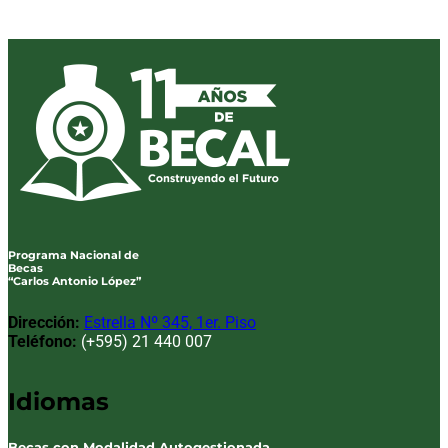
Programa Nacional de
Becas
“Carlos Antonio López”
Dirección:
Estrella Nº 345, 1er. Piso
Teléfono:
(+595) 21 440 007
Idiomas
Becas con Modalidad Autogestionada