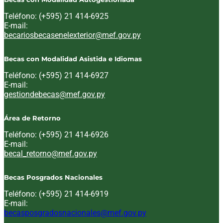
Teléfono: (+595) 21 414-6925
E-mail:
Email:
becariosbecasenelexterior@mef.gov.py
Becas con Modalidad Asistida e Idiomas
Teléfono: (+595) 21 414-6927
E-mail:
Email:
gestiondebecas@mef.gov.py
Área de Retorno
Teléfono: (+595) 21 414-6926
E-mail:
Email:
becal_retorno@mef.gov.py
Becas Posgrados Nacionales
Teléfono: (+595) 21 414-6919
E-mail:
Email:
becasposgradosnacionales@mef.gov.py