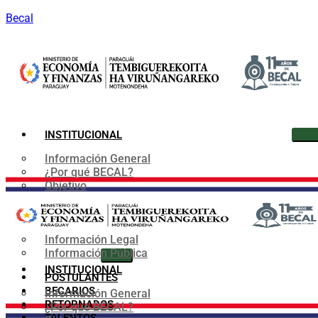
Becal
INSTITUCIONAL
Información General
¿Por qué BECAL?
Objetivo
Organigrama
Convenios
Marco Normativo
Información Legal
Información Pública
INSTITUCIONAL
POSTULANTES
BECARIOS
Información General
RETORNADOS
¿Por qué BECAL?