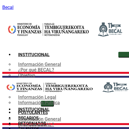
Becal
INSTITUCIONAL
Información General
¿Por qué BECAL?
Objetivo
Organigrama
Convenios
Marco Normativo
Información Legal
Información Pública
INSTITUCIONAL
POSTULANTES
BECARIOS
Información General
RETORNADOS
¿Por qué BECAL?