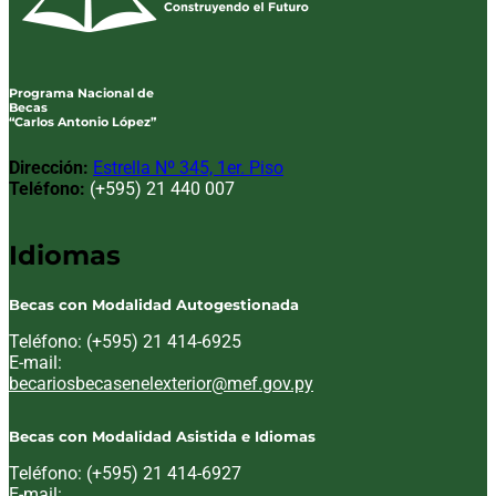
Programa Nacional de
Becas
“Carlos Antonio López”
Dirección:
Estrella Nº 345, 1er. Piso
Teléfono:
(+595) 21 440 007
Idiomas
Becas con Modalidad Autogestionada
Teléfono: (+595) 21 414-6925
E-mail:
Email:
becariosbecasenelexterior@mef.gov.py
Becas con Modalidad Asistida e Idiomas
Teléfono: (+595) 21 414-6927
E-mail: