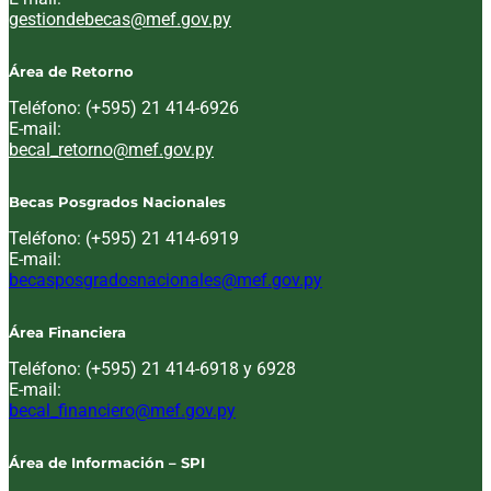
Email:
gestiondebecas@mef.gov.py
Área de Retorno
Teléfono: (+595) 21 414-6926
E-mail:
Email:
becal_retorno@mef.gov.py
Becas Posgrados Nacionales
Teléfono: (+595) 21 414-6919
E-mail:
Email:
becasposgradosnacionales@mef.gov.py
Área Financiera
Teléfono: (+595) 21 414-6918 y 6928
E-mail:
Email:
becal_financiero@mef.gov.py
Área de Información – SPI